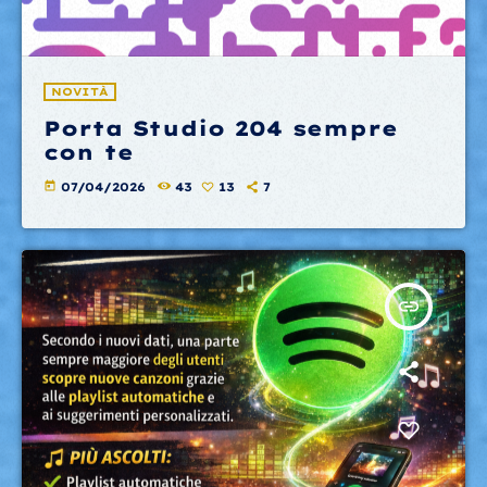
NOVITÀ
Porta Studio 204 sempre
con te
today
07/04/2026
43
13
7
insert_link