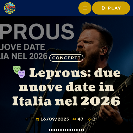
play_arrow
menu
PLAY
CONCERTI
Leprous: due
nuove date in
Italia nel 2026
16/09/2025
47
3
today