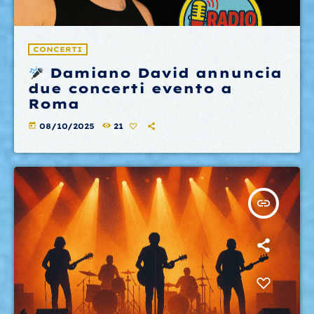
CONCERTI
Damiano David annuncia
due concerti evento a
Roma
today
08/10/2025
21
insert_link