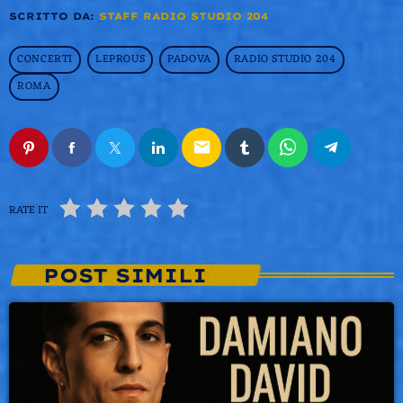
SCRITTO DA:
STAFF RADIO STUDIO 204
CONCERTI
LEPROUS
PADOVA
RADIO STUDIO 204
ROMA
email
RATE IT
POST SIMILI