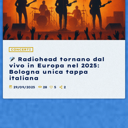
CONCERTI
Radiohead tornano dal
vivo in Europa nel 2025:
Bologna unica tappa
italiana
today
29/09/2025
28
5
2