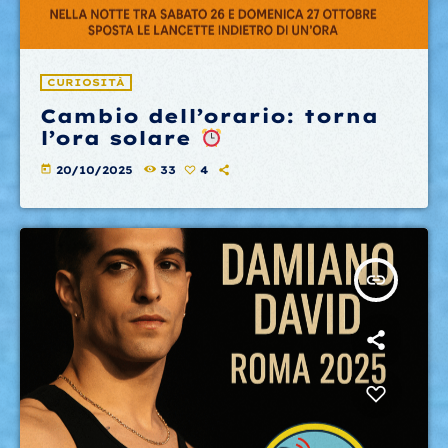
CURIOSITÀ
Cambio dell’orario: torna
l’ora solare
today
20/10/2025
33
4
insert_link