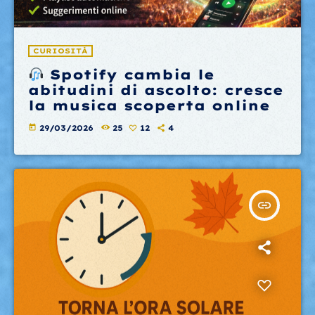
CURIOSITÀ
Spotify cambia le
abitudini di ascolto: cresce
la musica scoperta online
today
29/03/2026
25
12
4
insert_link