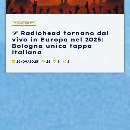
CONCERTI
Radiohead tornano dal
vivo in Europa nel 2025:
Bologna unica tappa
italiana
today
29/09/2025
28
5
2