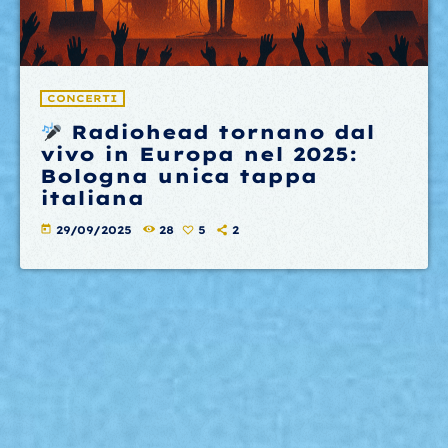
CONCERTI
Radiohead tornano dal
vivo in Europa nel 2025:
Bologna unica tappa
italiana
today
29/09/2025
28
5
2