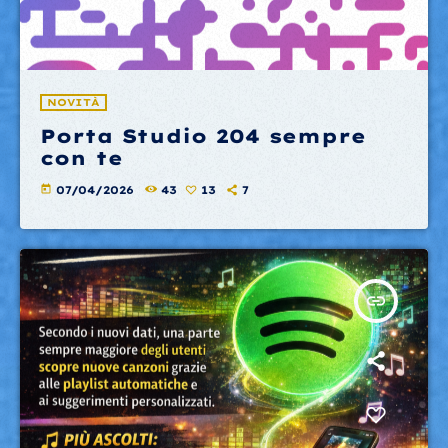
NOVITÀ
Porta Studio 204 sempre
con te
today
07/04/2026
43
13
7
insert_link