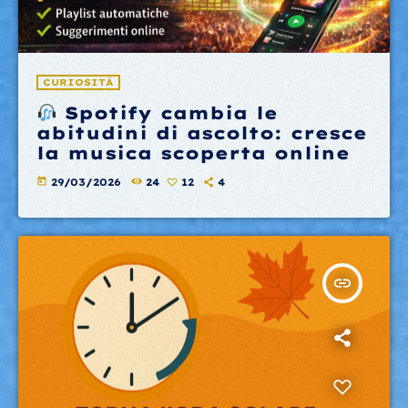
CURIOSITÀ
Spotify cambia le
abitudini di ascolto: cresce
la musica scoperta online
today
29/03/2026
24
12
4
insert_link