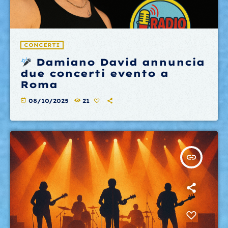
CONCERTI
Damiano David annuncia
due concerti evento a
Roma
today
08/10/2025
21
insert_link