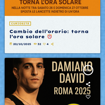
CURIOSITÀ
Cambio dell’orario: torna
l’ora solare
today
20/10/2025
32
4
insert_link