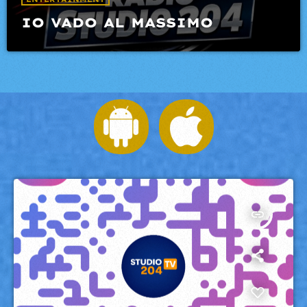
IO VADO AL MASSIMO
insert_link