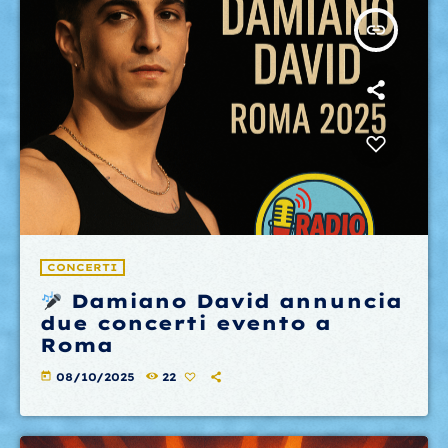
insert_link
CONCERTI
Damiano David annuncia
due concerti evento a
Roma
today
08/10/2025
22