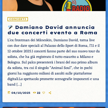
CONCERTI
Damiano David annuncia
due concerti evento a Roma
L’ex frontman dei Måneskin, Damiano David, torna live
con due date speciali al Palazzo dello Sport di Roma, l’11 e il
12 ottobre 2025.I concerti fanno parte del suo nuovo tour da
solista, che ha già registrato il tutto esaurito a Milano e
Bologna. Sul palco presenterà i brani del suo primo album
da solista, tra cui il singolo “Animal Soul”, che in pochi
giorni ha raggiunto milioni di ascolti sulle piattaforme
digitali.Lo spettacolo promette scenografie imponenti e una
band […]
today
08/10/2025
22