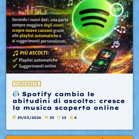
insert_link
CURIOSITÀ
Spotify cambia le
abitudini di ascolto: cresce
la musica scoperta online
today
29/03/2026
25
12
4