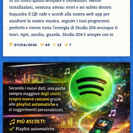
in un unico spazio semplice e immediato. Niente
installazioni, nessuna attesa: entri e sei subito dentro.
Inquadra il QR code e accedi alla nostra web app per
ascoltare la nostra musica, seguire i tuoi programmi
preferiti e vivere tutta l’energia di Studio 204 ovunque ti
trovi. Apri, ascolta, guarda. Studio 204 è sempre con te.
today
07/04/2026
43
13
7