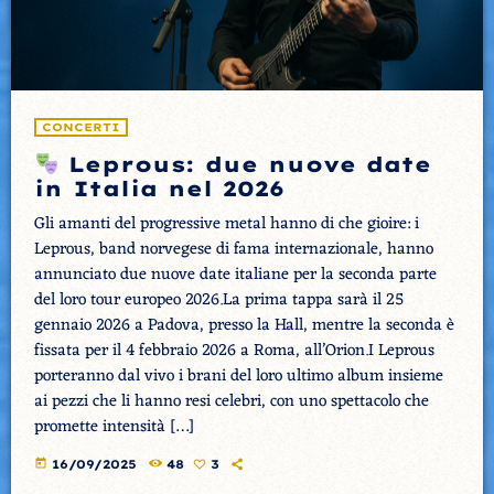
CONCERTI
Leprous: due nuove date
in Italia nel 2026
Gli amanti del progressive metal hanno di che gioire: i
Leprous, band norvegese di fama internazionale, hanno
annunciato due nuove date italiane per la seconda parte
del loro tour europeo 2026.La prima tappa sarà il 25
gennaio 2026 a Padova, presso la Hall, mentre la seconda è
fissata per il 4 febbraio 2026 a Roma, all’Orion.I Leprous
porteranno dal vivo i brani del loro ultimo album insieme
ai pezzi che li hanno resi celebri, con uno spettacolo che
promette intensità […]
today
16/09/2025
48
3