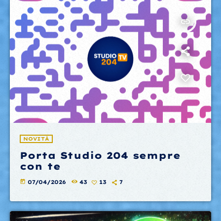
insert_link
NOVITÀ
Porta Studio 204 sempre
con te
today
07/04/2026
43
13
7