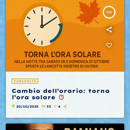
insert_link
CURIOSITÀ
Cambio dell’orario: torna
l’ora solare
today
20/10/2025
33
4