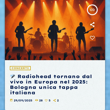
insert_link
CONCERTI
Radiohead tornano dal
vivo in Europa nel 2025:
Bologna unica tappa
italiana
today
29/09/2025
28
5
2