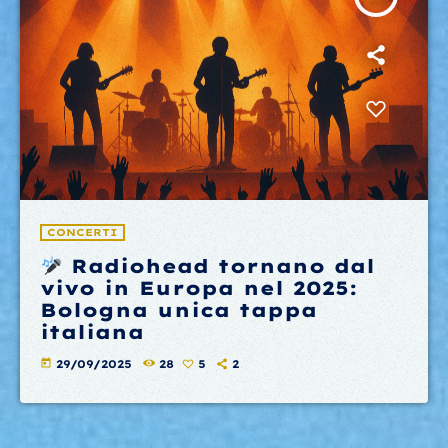
CONCERTI
Radiohead tornano dal
vivo in Europa nel 2025:
Bologna unica tappa
italiana
today
29/09/2025
28
5
2