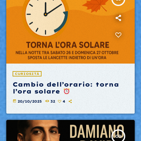
CURIOSITÀ
Cambio dell’orario: torna
l’ora solare
today
20/10/2025
32
4
insert_link