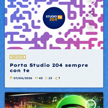
NOVITÀ
Porta Studio 204 sempre
con te
today
07/04/2026
43
13
7
insert_link