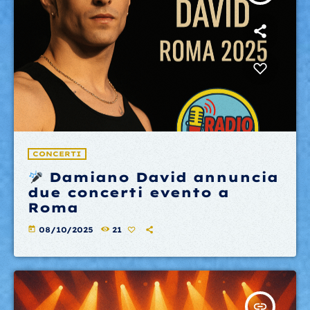
CONCERTI
Damiano David annuncia
due concerti evento a
Roma
today
08/10/2025
21
insert_link