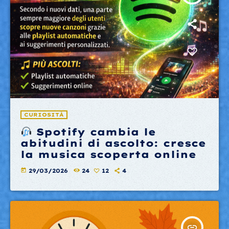
CURIOSITÀ
Spotify cambia le
abitudini di ascolto: cresce
la musica scoperta online
today
29/03/2026
24
12
4
insert_link