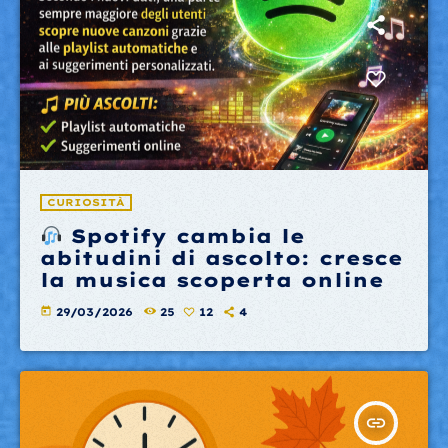
CURIOSITÀ
Spotify cambia le
abitudini di ascolto: cresce
la musica scoperta online
today
29/03/2026
25
12
4
insert_link