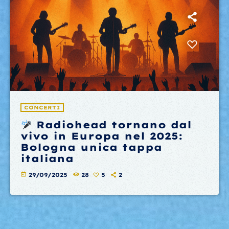
CONCERTI
Radiohead tornano dal
vivo in Europa nel 2025:
Bologna unica tappa
italiana
today
29/09/2025
28
5
2