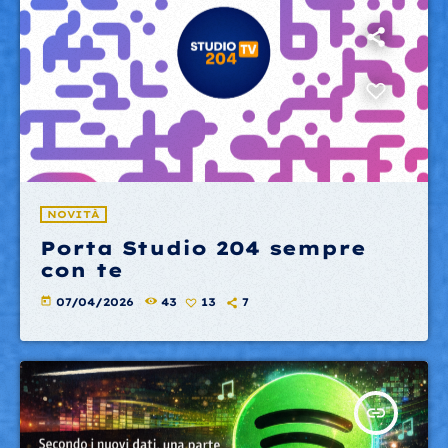
NOVITÀ
Porta Studio 204 sempre
con te
today
07/04/2026
43
13
7
insert_link