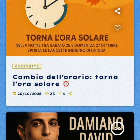
CURIOSITÀ
Cambio dell’orario: torna
l’ora solare
today
20/10/2025
33
4
insert_link