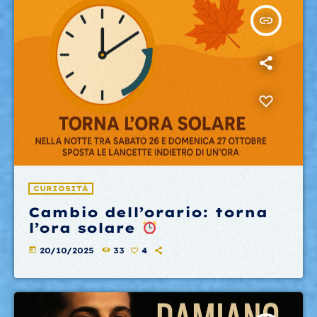
insert_link
CURIOSITÀ
Cambio dell’orario: torna
l’ora solare
today
20/10/2025
33
4