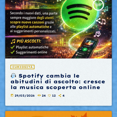
insert_link
CURIOSITÀ
Spotify cambia le
abitudini di ascolto: cresce
la musica scoperta online
today
29/03/2026
24
12
4