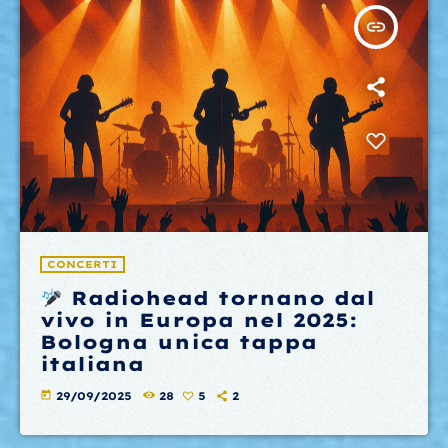
insert_link
CONCERTI
Radiohead tornano dal
vivo in Europa nel 2025:
Bologna unica tappa
italiana
today
29/09/2025
28
5
2