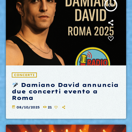
insert_link
CONCERTI
Damiano David annuncia
due concerti evento a
Roma
today
08/10/2025
21