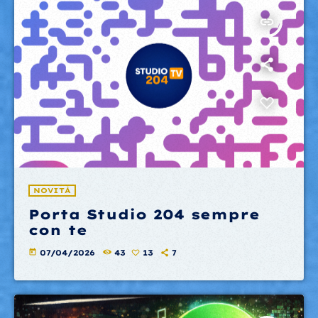
insert_link
NOVITÀ
Porta Studio 204 sempre
con te
today
07/04/2026
43
13
7